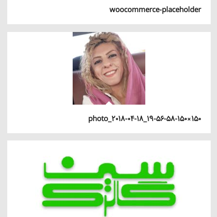
woocommerce-placeholder
photo_2018-04-18_19-56-58-150×150