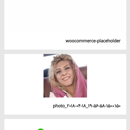
woocommerce-placeholder
photo_2018-04-18_19-56-58-150×150