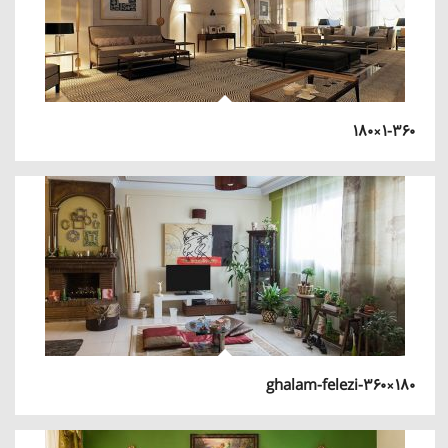
۱-۳۶۰×۱۸۰
ghalam-felezi-360×180