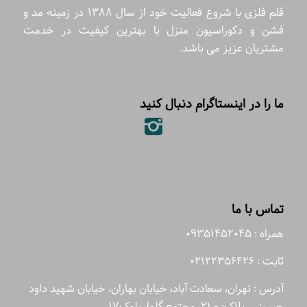
قلم فلزی با شروع فعالیت خود از سال 1388 در زمینه مد و
فشن و دکوراسیون منزل با بهترین کیفیت در خدمت
مشتریان عزیز می باشد.
ما را در اینستاگرام دنبال کنید
تماس با ما
همراه : 09351452045
ثابت : 02122356426
آدرس : تهران، سعادت آباد، خیابان بهاران، خیابان شهید داود
حسینی، پلاک: 21.0، مجتمع گلها، بلوک17