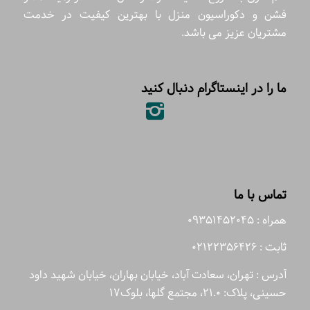
فشن و دکوراسیون منزل با بهترین کیفیت در خدمت
مشتریان عزیز می باشد.
ما را در اینستاگرام دنبال کنید
تماس با ما
همراه : 09351452045
ثابت : 02122356426
آدرس : تهران، سعادت آباد، خیابان بهاران، خیابان شهید داود
حسینی، پلاک: 21.0، مجتمع گلها، بلوک17