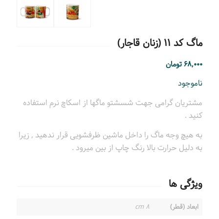
ماگ کد ۱۱ (زنان قاجار)
۶۸,۰۰۰
تومان
ناموجود
مشتریان گرامی جهت شسشتو ماگها از اسکاچ نرم استفاده
کنید .
به هیچ وجه ماگ را داخل ماشین ظرفشویی قرار ندهید , زیرا
به دلیل حرارت بالا رنگ چاپ از بین میرود .
ویژگی ها
ابعاد (قطر)
۸ cm