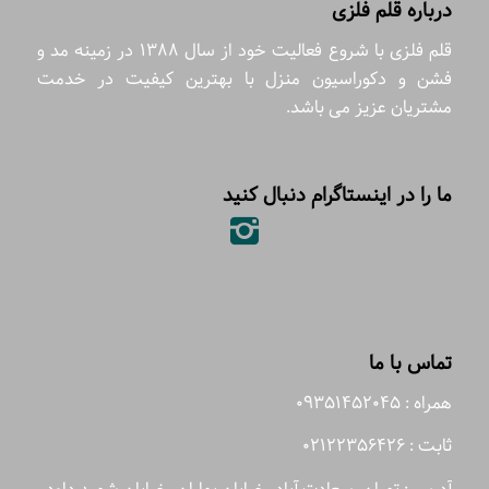
درباره قلم فلزی
قلم فلزی با شروع فعالیت خود از سال 1388 در زمینه مد و
فشن و دکوراسیون منزل با بهترین کیفیت در خدمت
مشتریان عزیز می باشد.
ما را در اینستاگرام دنبال کنید
تماس با ما
همراه : 09351452045
ثابت : 02122356426