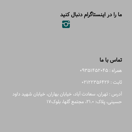
ما را در اینستاگرام دنبال کنید
تماس با ما
همراه : 09351452045
ثابت : 02122356426
آدرس : تهران، سعادت آباد، خیابان بهاران، خیابان شهید داود
حسینی، پلاک: 21.0، مجتمع گلها، بلوک17