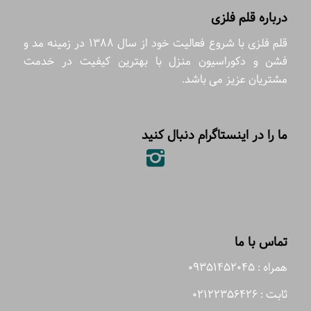
درباره قلم فلزی
قلم فلزی با شروع فعالیت خود از سال 1388 در زمینه مد و
فشن و دکوراسیون منزل با بهترین کیفیت در خدمت
مشتریان عزیز می باشد.
ما را در اینستاگرام دنبال کنید
تماس با ما
همراه : 09351452045
ثابت : 02122356426