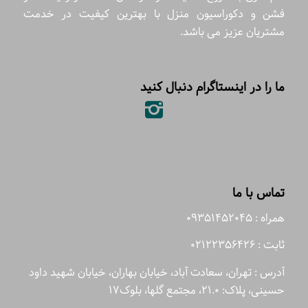
فشن و دکوراسیون منزل با بهترین کیفیت در خدمت
مشتریان عزیز می باشد.
ما را در اینستاگرام دنبال کنید
تماس با ما
همراه : 09351452045
ثابت : 02122356426
آدرس : تهران، سعادت آباد، خیابان بهاران، خیابان شهید داود
حسینی، پلاک: 21.0، مجتمع گلها، بلوک17