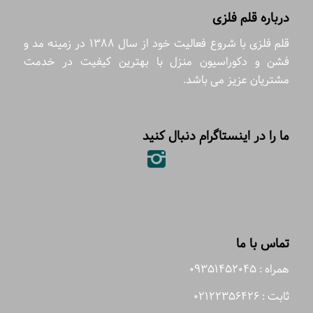
درباره قلم فلزی
قلم فلزی با شروع فعالیت خود از سال 1388 در زمینه مد و
فشن و دکوراسیون منزل با بهترین کیفیت در خدمت
مشتریان عزیز می باشد.
ما را در اینستاگرام دنبال کنید
تماس با ما
همراه : 09351452045
ثابت : 02122356426