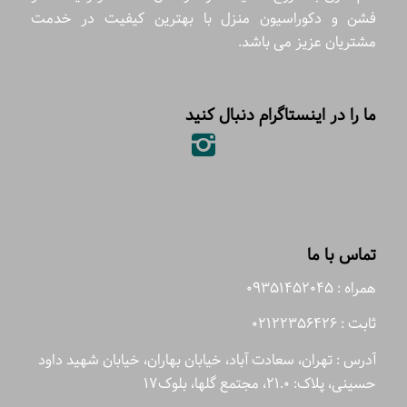
فشن و دکوراسیون منزل با بهترین کیفیت در خدمت
مشتریان عزیز می باشد.
ما را در اینستاگرام دنبال کنید
تماس با ما
همراه : 09351452045
ثابت : 02122356426
آدرس : تهران، سعادت آباد، خیابان بهاران، خیابان شهید داود
حسینی، پلاک: 21.0، مجتمع گلها، بلوک17