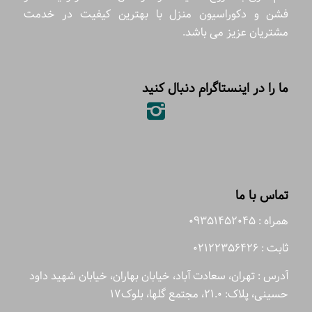
فشن و دکوراسیون منزل با بهترین کیفیت در خدمت
مشتریان عزیز می باشد.
ما را در اینستاگرام دنبال کنید
تماس با ما
همراه : 09351452045
ثابت : 02122356426
آدرس : تهران، سعادت آباد، خیابان بهاران، خیابان شهید داود
حسینی، پلاک: 21.0، مجتمع گلها، بلوک17