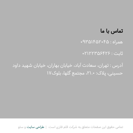
تماس با ما
همراه : 09351452045
ثابت : 02122356426
آدرس : تهران، سعادت آباد، خیابان بهاران، خیابان شهید داود
حسینی، پلاک: 21.0، مجتمع گلها، بلوک17
تمامی حقوق این صفحات متعلق به شرکت قلم فلزی است. |
طراحی سایت
و سئو