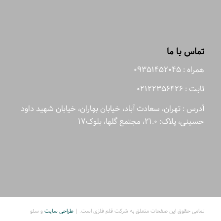
تماس با ما
همراه : 09351452045
ثابت : 02122356426
آدرس : تهران، سعادت آباد، خیابان بهاران، خیابان شهید داود
حسینی، پلاک: 21.0، مجتمع گلها، بلوک17
تمامی حقوق این صفحات متعلق به شرکت قلم فلزی است. |
طراحی سایت
و سئو