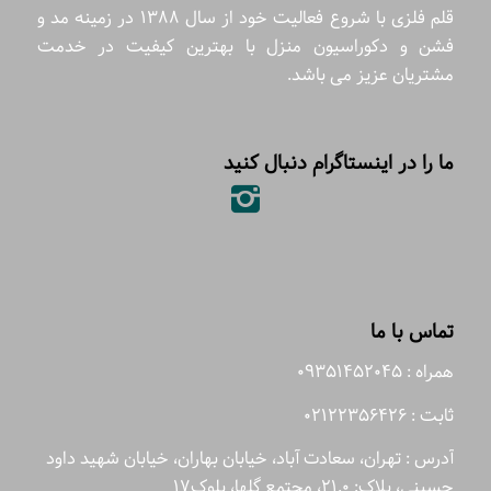
قلم فلزی با شروع فعالیت خود از سال 1388 در زمینه مد و
فشن و دکوراسیون منزل با بهترین کیفیت در خدمت
مشتریان عزیز می باشد.
ما را در اینستاگرام دنبال کنید
تماس با ما
همراه : 09351452045
ثابت : 02122356426
آدرس : تهران، سعادت آباد، خیابان بهاران، خیابان شهید داود
حسینی، پلاک: 21.0، مجتمع گلها، بلوک17