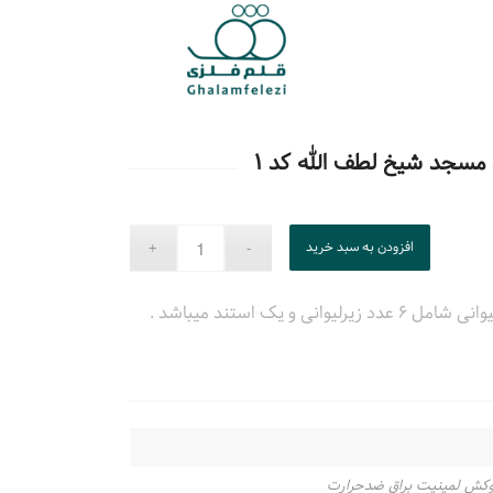
 مسجد شیخ لطف الله کد ۱
افزودن به سبد خرید
 و یک استند میباشد .
وکش لمینیت براق ضدحرارت