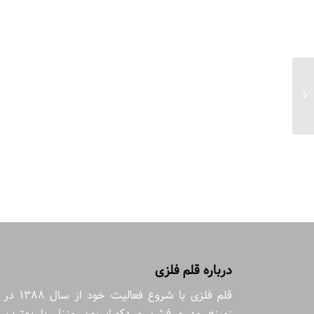
ست زیرلیوانی طرح گنبد مسجد شیخ
لطف الله کد ۲...
درباره قلم فلزی
قلم فلزی با شروع فعالیت خود از سال 1388 در
زمینه مد و فشن و دکوراسیون منزل با بهترین