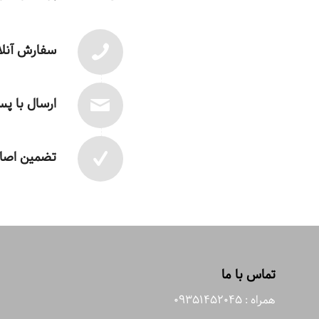
سفارش آنلا
ارسال با پ
تضمین اصال
تماس با ما
همراه : 09351452045