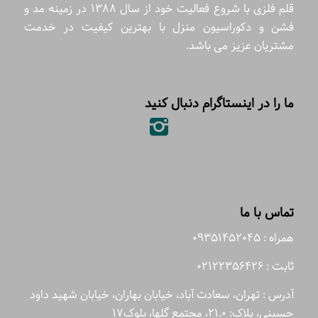
قلم فلزی با شروع فعالیت خود از سال 1388 در زمینه مد و
فشن و دکوراسیون منزل با بهترین کیفیت در خدمت
مشتریان عزیز می باشد.
ما را در اینستاگرام دنبال کنید
تماس با ما
همراه : 09351452045
ثابت : 02122356426
آدرس : تهران، سعادت آباد، خیابان بهاران، خیابان شهید داود
حسینی، پلاک: 21.0، مجتمع گلها، بلوک17