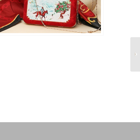
ست روسری و کیف چوگان
سبز