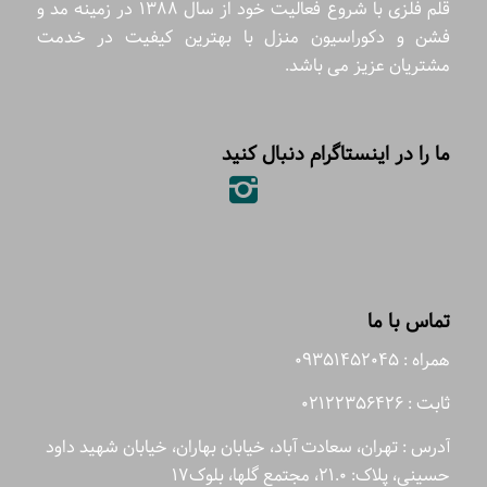
قلم فلزی با شروع فعالیت خود از سال 1388 در زمینه مد و
فشن و دکوراسیون منزل با بهترین کیفیت در خدمت
مشتریان عزیز می باشد.
ما را در اینستاگرام دنبال کنید
تماس با ما
همراه : 09351452045
ثابت : 02122356426
آدرس : تهران، سعادت آباد، خیابان بهاران، خیابان شهید داود
حسینی، پلاک: 21.0، مجتمع گلها، بلوک17