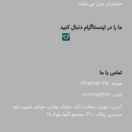
مشتریان عزیز می باشد.
ما را در اینستاگرام دنبال کنید
تماس با ما
همراه : 09351452045
ثابت : 02122356426
آدرس : تهران، سعادت آباد، خیابان بهاران، خیابان شهید داود
حسینی، پلاک: 21.0، مجتمع گلها، بلوک17