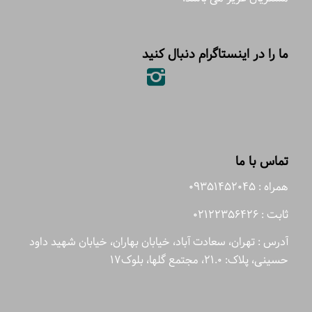
ما را در اینستاگرام دنبال کنید
تماس با ما
همراه : 09351452045
ثابت : 02122356426
آدرس : تهران، سعادت آباد، خیابان بهاران، خیابان شهید داود
حسینی، پلاک: 21.0، مجتمع گلها، بلوک17