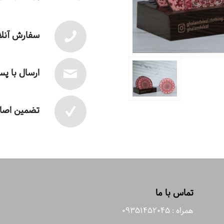
سفارش آنلا
ارسال با پ
تضمین اصال
تماس با ما
همراه : 09351452045