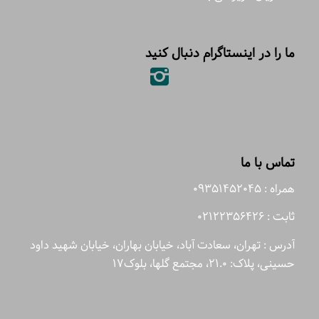
ما را در اینستاگرام دنبال کنید
تماس با ما
همراه : 09351452045
ثابت : 02122356426
آدرس : تهران، سعادت آباد، خیابان بهاران، خیابان شهید داود
حسینی، پلاک: 21.0، مجتمع گلها، بلوک17