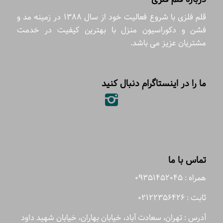
قلم فلزی با شروع فعالیت خود از سال 1388 در زمینه مد و
فشن و دکوراسیون منزل با بهترین کیفیت در خدمت
مشتریان عزیز می باشد.
ما را در اینستاگرام دنبال کنید
تماس با ما
همراه : 09351452045
ثابت : 02122356426
آدرس : تهران، سعادت آباد، خیابان بهاران، خیابان شهید داود