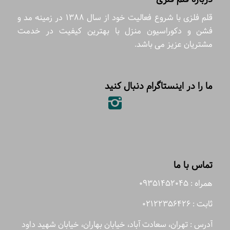
قلم فلزی با شروع فعالیت خود از سال 1388 در زمینه مد و
فشن و دکوراسیون منزل با بهترین کیفیت در خدمت
مشتریان عزیز می باشد.
ما را در اینستاگرام دنبال کنید
تماس با ما
همراه : 09351452045
ثابت : 02122356426
آدرس : تهران، سعادت آباد، خیابان بهاران، خیابان شهید داود