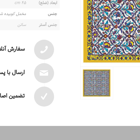
ابعاد (ضلع)
۴۵ cm
جنس
مخمل کوبیده ش
جنس آستر
ساتن
سفارش آنلا
ارسال با پ
تضمین اصال