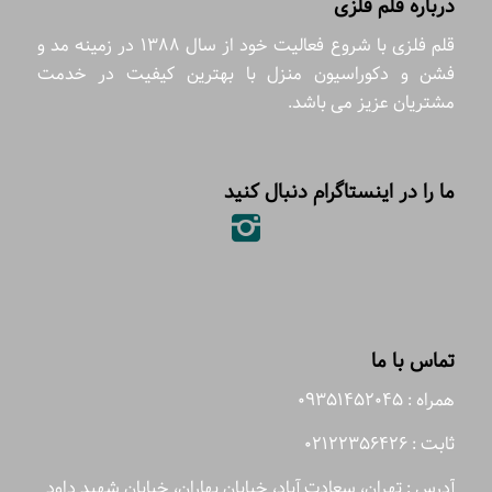
درباره قلم فلزی
قلم فلزی با شروع فعالیت خود از سال 1388 در زمینه مد و
فشن و دکوراسیون منزل با بهترین کیفیت در خدمت
مشتریان عزیز می باشد.
ما را در اینستاگرام دنبال کنید
تماس با ما
همراه : 09351452045
ثابت : 02122356426
آدرس : تهران، سعادت آباد، خیابان بهاران، خیابان شهید داود