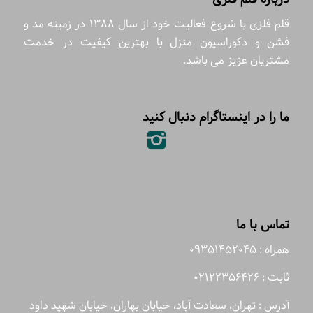
قلم فلزی با شروع فعالیت خود از سال 1388 در زمینه مد و
فشن و دکوراسیون منزل با بهترین کیفیت در خدمت
مشتریان عزیز می باشد.
ما را در اینستاگرام دنبال کنید
تماس با ما
همراه : 09351452045
ثابت : 02122356426
آدرس : تهران، سعادت آباد، خیابان بهاران، خیابان شهید داود