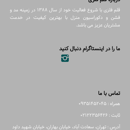
قلم فلزی با شروع فعالیت خود از سال 1388 در زمینه مد و
فشن و دکوراسیون منزل با بهترین کیفیت در خدمت
مشتریان عزیز می باشد.
ما را در اینستاگرام دنبال کنید
تماس با ما
همراه : 09351452045
ثابت : 02122356426
آدرس : تهران، سعادت آباد، خیابان بهاران، خیابان شهید داود