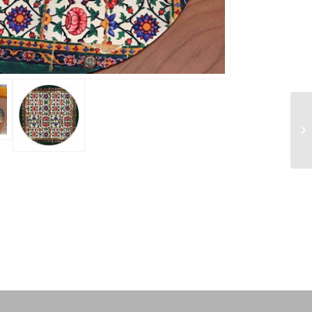
رومیزی دایره ارگ کریم
خان سایز ۷۰