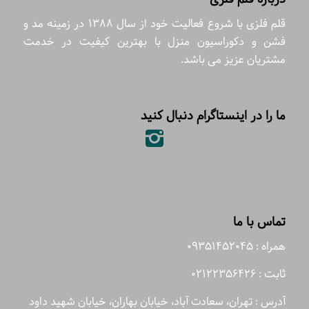
قلم فلزی با شروع فعالیت خود از سال 1388 در زمینه مد و
فشن و دکوراسیون منزل با بهترین کیفیت در خدمت
مشتریان عزیز می باشد.
ما را در اینستاگرام دنبال کنید
تماس با ما
همراه : 09351452045
ثابت : 02122356426
آدرس : تهران، سعادت آباد، خیابان بهاران، خیابان شهید داود