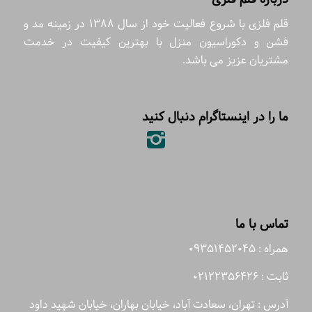
قلم فلزی با شروع فعالیت خود از سال 1388 در زمینه مد و
فشن و دکوراسیون منزل با بهترین کیفیت در خدمت
مشتریان عزیز می باشد.
ما را در اینستاگرام دنبال کنید
تماس با ما
همراه : 09351452045
ثابت : 02122356426
آدرس : تهران، سعادت آباد، خیابان بهاران، خیابان شهید داود