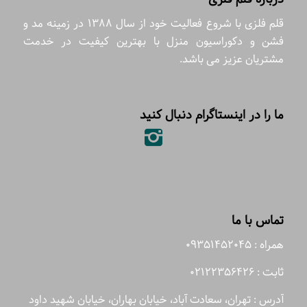
قلم فلزی با شروع فعالیت خود از سال 1388 در زمینه مد و
فشن و دکوراسیون منزل با بهترین کیفیت در خدمت
مشتریان عزیز می باشد.
ما را در اینستاگرام دنبال کنید
تماس با ما
همراه : 09351452045
ثابت : 02122356426
آدرس : تهران، سعادت آباد، خیابان بهاران، خیابان شهید داود