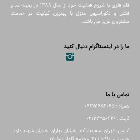
قلم فلزی با شروع فعالیت خود از سال 1388 در زمینه مد و
فشن و دکوراسیون منزل با بهترین کیفیت در خدمت
مشتریان عزیز می باشد.
ما را در اینستاگرام دنبال کنید
تماس با ما
همراه : 09351452045
ثابت : 02122356426
آدرس : تهران، سعادت آباد، خیابان بهاران، خیابان شهید داود
حسینی، پلاک: 21.0، مجتمع گلها، بلوک17