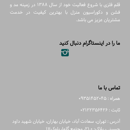
قلم فلزی با شروع فعالیت خود از سال 1388 در زمینه مد و
فشن و دکوراسیون منزل با بهترین کیفیت در خدمت
مشتریان عزیز می باشد.
ما را در اینستاگرام دنبال کنید
تماس با ما
همراه : 09351452045
ثابت : 02122356426
آدرس : تهران، سعادت آباد، خیابان بهاران، خیابان شهید داود
حسینی، پلاک: 21.0، مجتمع گلها، بلوک17