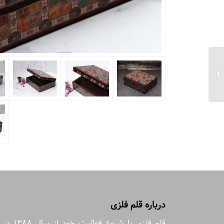
جعبه دمنوش دشت
شقایق مستطیل نما سه
بعدی سایز ۲۰*۲۵...
درباره قلم فلزی
قلم فلزی با شروع فعالیت خود از سال 1388 در