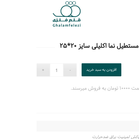
یل نما اکلیلی سایز ۲۰*۲۵
افزودن به سبد خرید
میرسند.
وکش لمینیت براق ضدحرارت