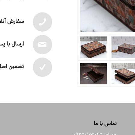
سفارش آنلا
ارسال با پ
تضمین اصال
تماس با ما
همراه : 09351452045