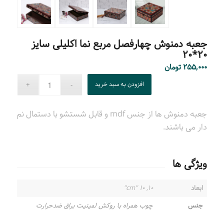
جعبه دمنوش چهارفصل مربع نما اکلیلی سایز
۲۰*۲۰
۲۵۵,۰۰۰
تومان
افزودن به سبد خرید
جعبه دمنوش ها از جنس mdf و قابل شستشو با دستمال نم
دار می باشند.
ویژگی ها
ابعاد
۱۰, ۱۰ "cm"
جنس
چوب همراه با روکش لمینیت براق ضدحرارت