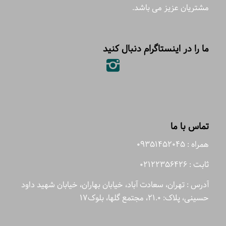
مشتریان عزیز می باشد.
ما را در اینستاگرام دنبال کنید
تماس با ما
همراه : 09351452045
ثابت : 02122356426
آدرس : تهران، سعادت آباد، خیابان بهاران، خیابان شهید داود
حسینی، پلاک: 21.0، مجتمع گلها، بلوک17