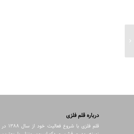
جعبه دمنوش نیلوفر مرداب مربع نما سه
بعدی سایز ۲۰*۲۰...
درباره قلم فلزی
قلم فلزی با شروع فعالیت خود از سال 1388 در
زمینه مد و فشن و دکوراسیون منزل با بهترین