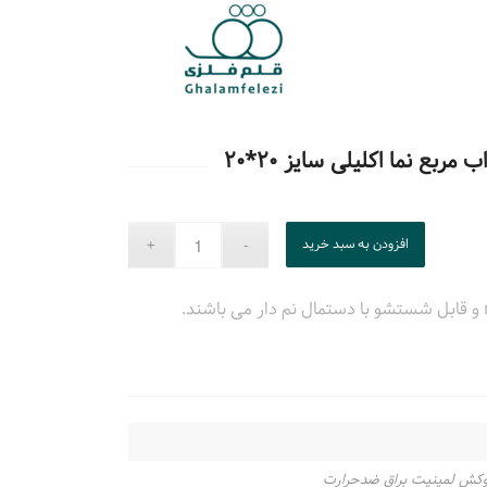
ربع نما اکلیلی سایز ۲۰*۲۰
افزودن به سبد خرید
وکش لمینیت براق ضدحرارت