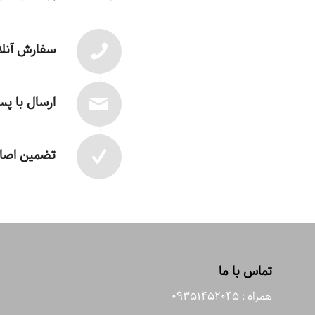
سفارش آنلا
ارسال با پ
تضمین اصال
تماس با ما
همراه : 09351452045