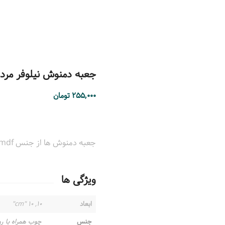
جعبه دمنوش نیلوفر مرداب م
۲۵۵,۰۰۰
تومان
جعبه دمنوش ها از جنس mdf و قابل شستشو با دستمال نم دار می باشند.
ویژگی ها
ابعاد
۱۰, ۱۰ "cm"
جنس
چوب همراه با ر