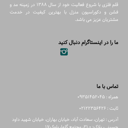
قلم فلزی با شروع فعالیت خود از سال 1388 در زمینه مد و
فشن و دکوراسیون منزل با بهترین کیفیت در خدمت
مشتریان عزیز می باشد.
ما را در اینستاگرام دنبال کنید
تماس با ما
همراه : 09351452045
ثابت : 02122356426
آدرس : تهران، سعادت آباد، خیابان بهاران، خیابان شهید داود
حسینی، پلاک: 21.0، مجتمع گلها، بلوک17