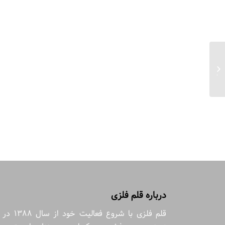
جعبه دمنوش مسجد جامع یزد آبی مربع
سایز ۲۰*۲۰...
درباره قلم فلزی
قلم فلزی با شروع فعالیت خود از سال 1388 در