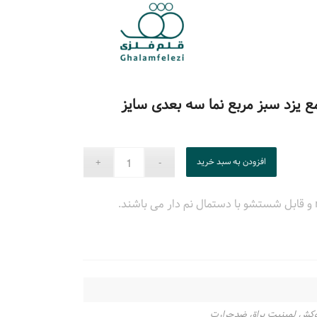
یزد سبز مربع نما سه بعدی سایز
افزودن به سبد خرید
وکش لمینیت براق ضدحرارت