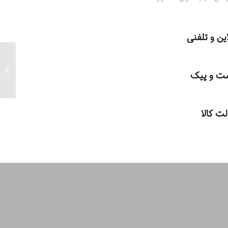
ین و تلفنی
جعبه د
ست و پیک
سایز ۲۰*۲۰...
ت کالا