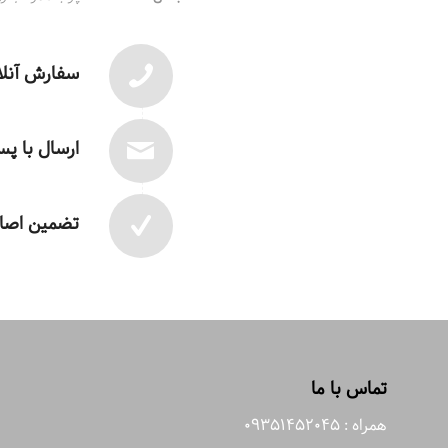
سفارش آنلا
ارسال با پ
تضمین اصال
تماس با ما
همراه : 09351452045