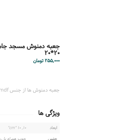
جعبه دمنوش مسجد جامع 
۲۰*۲۰
۲۵۵,۰۰۰
تومان
جعبه دمنوش ها از جنس mdf و قابل شستشو با دستمال نم دار می باشند.
ویژگی ها
ابعاد
۱۰, ۱۰ "cm"
جنس
چوب همراه با ر