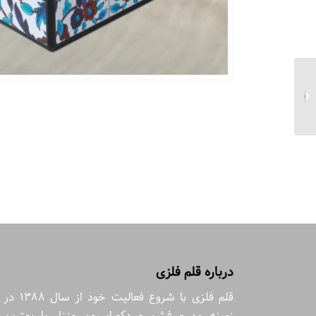
جعبه دمنوش عمر خضر
مستطیل سایز ۲۰*۲۵ کد
۲
درباره قلم فلزی
قلم فلزی با شروع فعالیت خود از سال 1388 در
زمینه مد و فشن و دکوراسیون منزل با بهترین