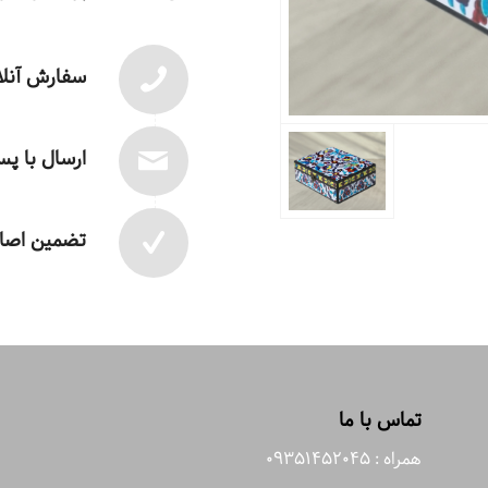
سفارش آنلا
ارسال با پ
تضمین اصال
تماس با ما
همراه : 09351452045