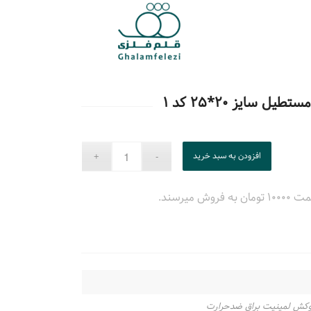
سایز ۲۰*۲۵ کد ۱
افزودن به سبد خرید
میرسند.
وکش لمینیت براق ضدحرارت