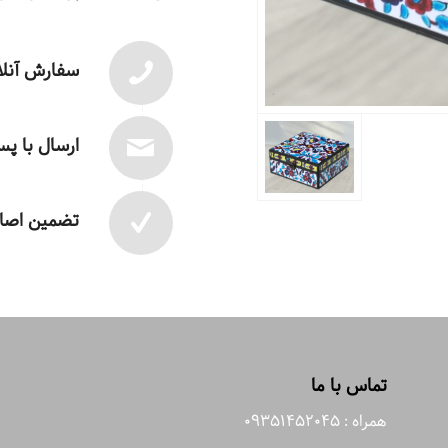
سفارش آنلا
ارسال با پ
تضمین اصال
تماس با ما
همراه : 09351452045