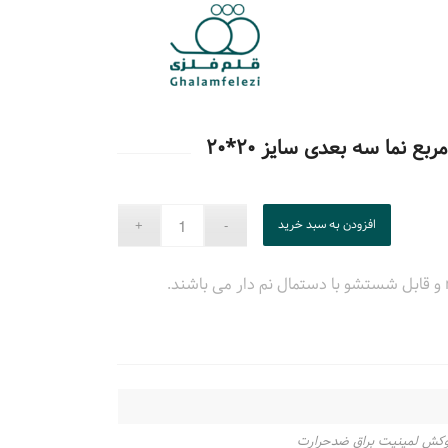
 نما سه بعدی سایز ۲۰*۲۰
افزودن به سبد خرید
وکش لمینیت براق ضدحرارت