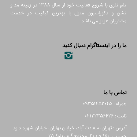
قلم فلزی با شروع فعالیت خود از سال 1388 در زمینه مد و
فشن و دکوراسیون منزل با بهترین کیفیت در خدمت
مشتریان عزیز می باشد.
ما را در اینستاگرام دنبال کنید
تماس با ما
همراه : 09351452045
ثابت : 02122356426
آدرس : تهران، سعادت آباد، خیابان بهاران، خیابان شهید داود
حسینی، پلاک: 21.0، مجتمع گلها، بلوک17