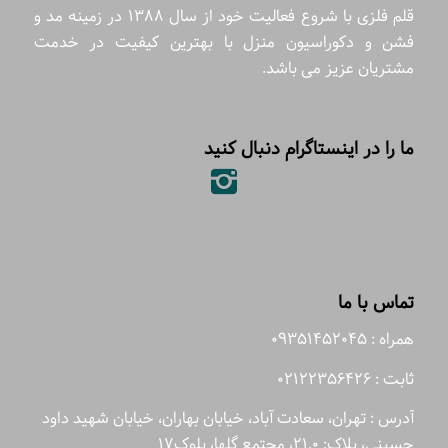
قلم فلزی با شروع فعالیت خود از سال 1388 در زمینه مد و
فشن و دکوراسیون منزل با بهترین کیفیت در خدمت
مشتریان عزیز می باشد.
ما را در اینستاگرام دنبال کنید
تماس با ما
همراه : 09351452045
ثابت : 02122356426
آدرس : تهران، سعادت آباد، خیابان بهاران، خیابان شهید داود
حسینی، پلاک: 21.0، مجتمع گلها، بلوک17