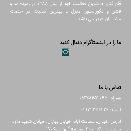
قلم فلزی با شروع فعالیت خود از سال 1388 در زمینه مد و
فشن و دکوراسیون منزل با بهترین کیفیت در خدمت
مشتریان عزیز می باشد.
ما را در اینستاگرام دنبال کنید
تماس با ما
همراه : 09351452045
ثابت : 02122356426
آدرس : تهران، سعادت آباد، خیابان بهاران، خیابان شهید داود
حسینی، پلاک: 21.0، مجتمع گلها، بلوک17