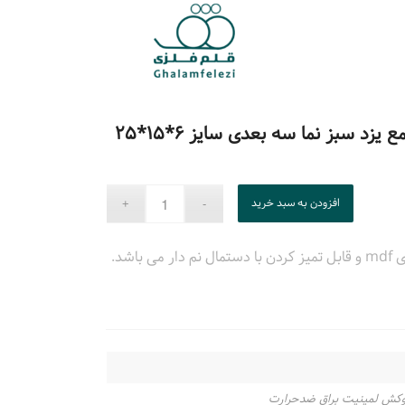
د سبز نما سه بعدی سایز ۶*۱۵*۲۵
افزودن به سبد خرید
باشد.
وکش لمینیت براق ضدحرارت