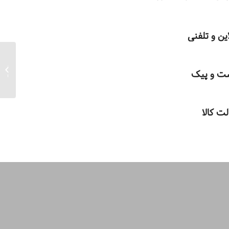
ین و تلفنی
جعبه د
ست و پیک
۶*۱۵*۲۵
ت کالا