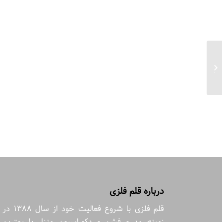
جعبه دستمال مسجد جامع یزد آبی سایز
۶*۱۵*۲۵
درباره قلم فلزی
قلم فلزی با شروع فعالیت خود از سال 1388 در
زمینه مد و فشن و دکوراسیون منزل با بهترین