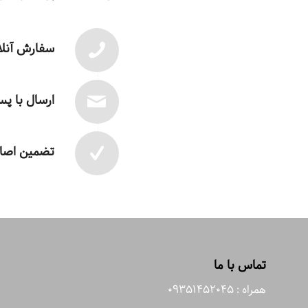
سفارش آنلا
ارسال با پ
تضمین اصال
تماس با ما
همراه : 09351452045