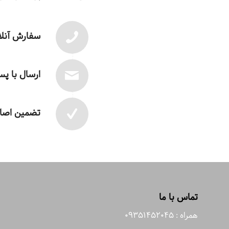
سفارش آنلا
ارسال با پ
تضمین اصال
تماس با ما
همراه : 09351452045