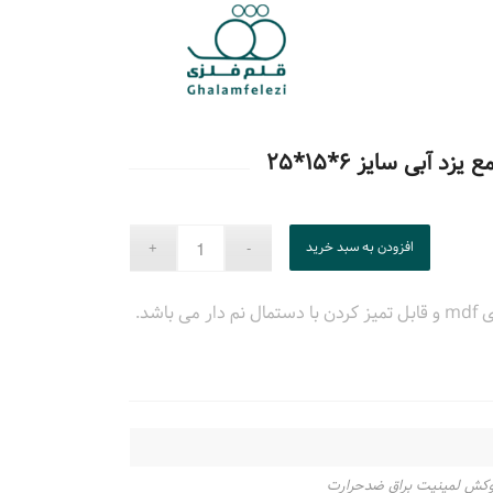
 آبی سایز ۶*۱۵*۲۵
افزودن به سبد خرید
باشد.
وکش لمینیت براق ضدحرارت