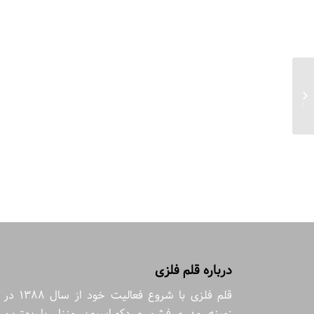
جعبه دستمال مسجد جامع یزد آبی نما
سه بعدی سایز ۶*۱۵*۲۵...
درباره قلم فلزی
قلم فلزی با شروع فعالیت خود از سال 1388 در
زمینه مد و فشن و دکوراسیون منزل با بهترین