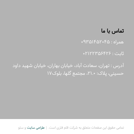
تماس با ما
همراه : 09351452045
ثابت : 02122356426
آدرس : تهران، سعادت آباد، خیابان بهاران، خیابان شهید داود
حسینی، پلاک: 21.0، مجتمع گلها، بلوک17
تمامی حقوق این صفحات متعلق به شرکت قلم فلزی است. |
طراحی سایت
و سئو