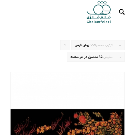
ترتیب محصولات:
پیش فرض
برای
مرتب
نمایش
15 محصول در هر صفحه
سازی
به
صورت
صعودی
کلیک
کنید