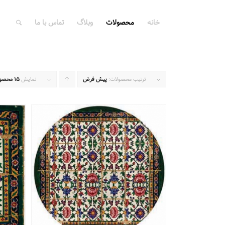
خانه
محصولات
وبلاگ
تماس با ما
ترتیب محصولات:
پیش فرض
برای
نمایش
15 محصول در هر صفحه
مرتب
سازی
به
صورت
صعودی
کلیک
کنید