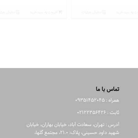
ن به سبد خرید
نمایش جزئیات
افزودن به سبد خرید
نمایش جزئی
تماس با ما
همراه : 09351452045
ثابت : 02122356426
آدرس : تهران، سعادت آباد، خیابان بهاران، خیابان
شهید داود حسینی، پلاک: 21.0، مجتمع گلها،