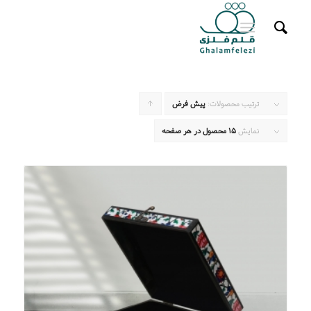
ترتیب محصولات:
پیش فرض
برای
مرتب
نمایش
15 محصول در هر صفحه
سازی
به
صورت
صعودی
کلیک
کنید