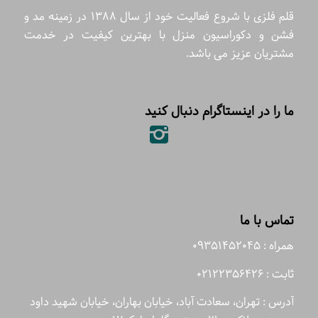
قلم فلزی با شروع فعالیت خود از سال 1388 در زمینه مد و
فشن و دکوراسیون منزل با بهترین کیفیت در خدمت
مشتریان عزیز می باشد.
ما را در اینستاگرام دنبال کنید
تماس با ما
همراه : 09351452045
ثابت : 02122356426
آدرس : تهران، سعادت آباد، خیابان بهاران، خیابان شهید داود